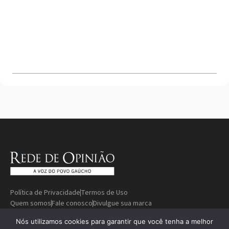
Política de Privacidade
Termos de Uso
Quem somos
Fale conosco
Divulgue sua marca
© Copyright 2000-2026 Rede De
Desenvolvido
Nós utilizamos cookies para garantir que você tenha a melhor