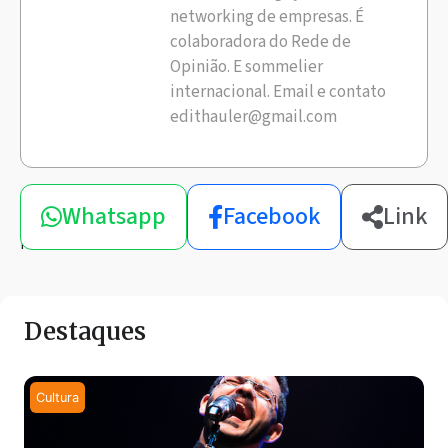
networking de empresas. É
colaboradora do Rede de
Opinião. E sommelier
internacional. Email e contato
edithauler@gmail.com
Compartilhe
Whatsapp
Facebook
Link
esta
notícia
Destaques