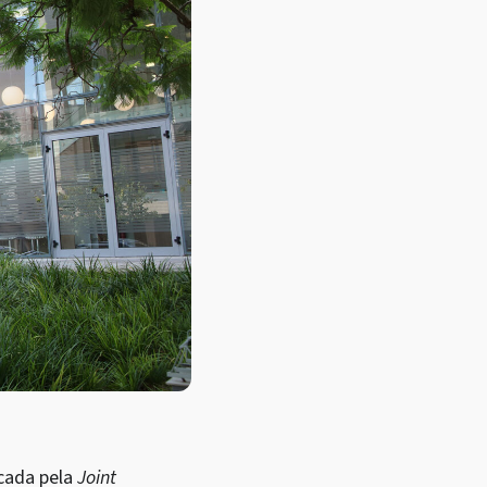
icada pela
Joint