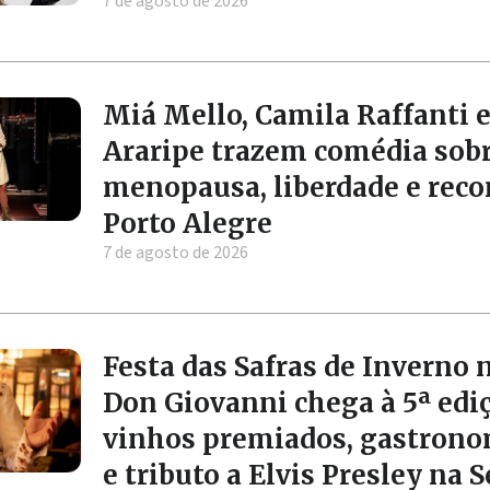
7 de agosto de 2026
Miá Mello, Camila Raffanti e
Araripe trazem comédia sob
menopausa, liberdade e rec
Porto Alegre
7 de agosto de 2026
Festa das Safras de Inverno 
Don Giovanni chega à 5ª edi
vinhos premiados, gastrono
e tributo a Elvis Presley na 