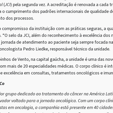
al
(
JCI
) pela segunda vez. A acreditação é renovada a cada tr
a o cumprimento dos padrões internacionais de qualidade d
to dos processos.
o compromisso da instituição com as práticas seguras, a qua
. “O selo da JCI, além do reconhecimento à excelência dos 
 jornada de atendimento ao paciente seja sempre focada na
 oncologista Pedro Liedke, responsável técnico da unidade.
inhos de Vento, na capital gaúcha, a unidade é uma das nov
com mais de 20 especialidades médicas. O corpo clínico é in
de excelência em consultas, tratamentos oncológicos e im
&Co
ior grupo dedicado ao tratamento do câncer na América La
ovador voltado para a jornada oncológica. Com um corpo clín
istas em oncologia, a companhia está presente em 40 cidades