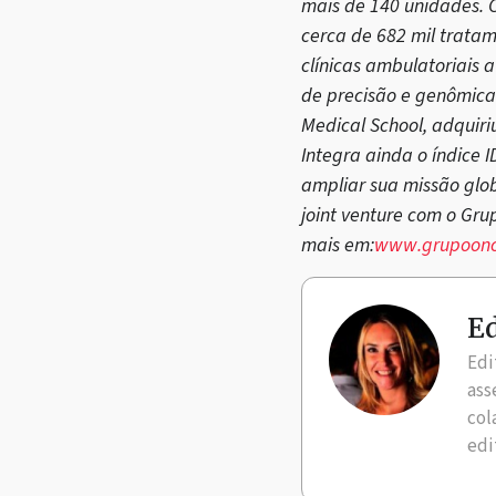
mais de 140 unidades. C
cerca de 682 mil tratam
clínicas ambulatoriais 
de precisão e genômica.
Medical School, adquiri
Integra ainda o índice 
ampliar sua missão glob
joint venture com o Gru
mais em:
www.grupoonco
Ed
Edi
ass
col
edi