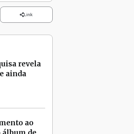
Link
quisa revela
e ainda
amento ao
o álbum de