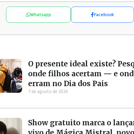
Whatsapp
Facebook
O presente ideal existe? Pes
onde filhos acertam — e ond
erram no Dia dos Pais
7 de agosto de 2026
Show gratuito marca o lanç
vivo de Mágica Mistral, nov