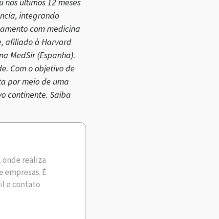
u nos últimos 12 meses
ência, integrando
ratamento com medicina
, afiliado à Harvard
 na MedSir (Espanha).
de. Com o objetivo de
ita por meio de uma
vo continente. Saiba
, onde realiza
e empresas. É
il e contato