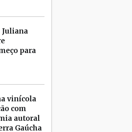
 Juliana
re
omeço para
na vinícola
ção com
mia autoral
Serra Gaúcha