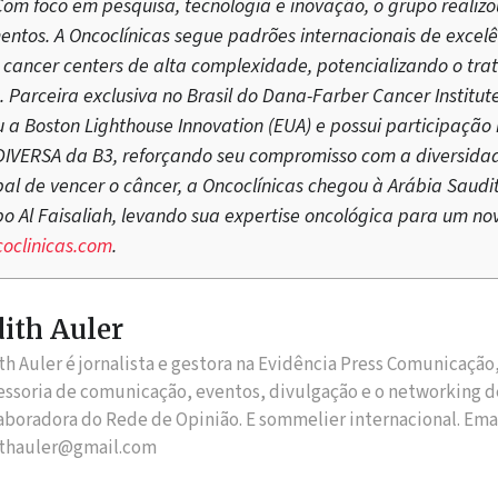
om foco em pesquisa, tecnologia e inovação, o grupo realizo
entos. A Oncoclínicas segue padrões internacionais de excel
a cancer centers de alta complexidade, potencializando o t
 Parceira exclusiva no Brasil do Dana-Farber Cancer Institute
u a Boston Lighthouse Innovation (EUA) e possui participação
IDIVERSA da B3, reforçando seu compromisso com a diversida
al de vencer o câncer, a Oncoclínicas chegou à Arábia Saud
po Al Faisaliah, levando sua expertise oncológica para um no
clinicas.com
.
ith Auler
th Auler é jornalista e gestora na Evidência Press Comunicação
essoria de comunicação, eventos, divulgação e o networking d
aboradora do Rede de Opinião. E sommelier internacional. Ema
thauler@gmail.com