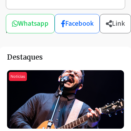
Compartilhe
Whatsapp
Facebook
Link
esta
notícia
Destaques