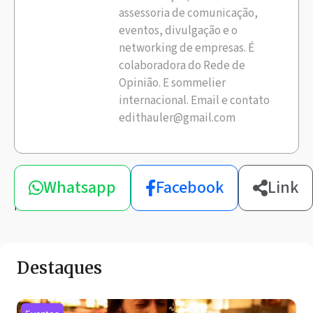
assessoria de comunicação,
eventos, divulgação e o
networking de empresas. É
colaboradora do Rede de
Opinião. E sommelier
internacional. Email e contato
edithauler@gmail.com
Compartilhe
Whatsapp
Facebook
Link
esta
notícia
Destaques