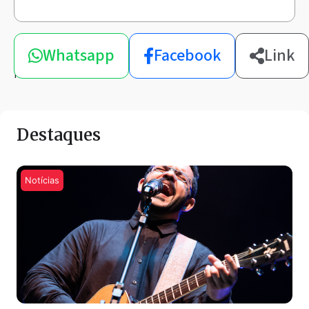
Compartilhe
Whatsapp
Facebook
Link
esta
notícia
Destaques