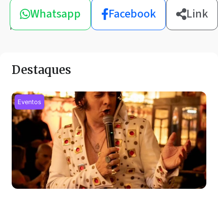
Compartilhe
Whatsapp
Facebook
Link
esta
notícia
Destaques