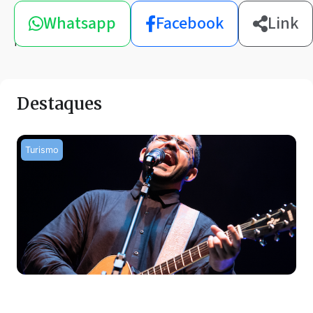
Compartilhe
Whatsapp
Facebook
Link
esta
notícia
Destaques