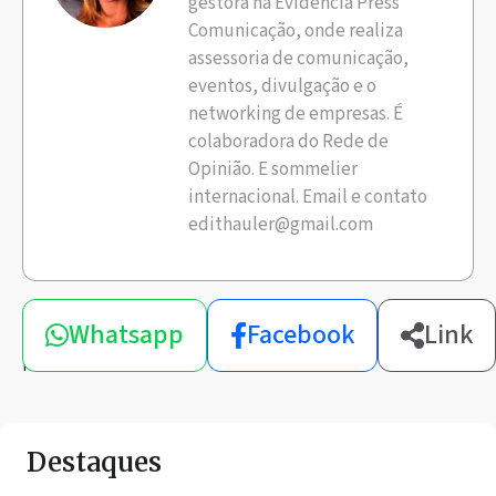
gestora na Evidência Press
Comunicação, onde realiza
assessoria de comunicação,
eventos, divulgação e o
networking de empresas. É
colaboradora do Rede de
Opinião. E sommelier
internacional. Email e contato
edithauler@gmail.com
Compartilhe
Whatsapp
Facebook
Link
esta
notícia
Destaques