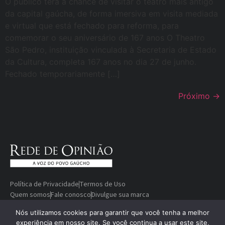
O público terá a chance de visitar o teatro mais antigo
da capital gaúcha, de forma imersiva em visita mediada
e virtual que está fechado para reforma, para
comemorar o seu aniversário de 167 anos O Theatro
São Pedro, instituição vinculada à Secretaria de Estado
da Cultura, completa 167 anos no dia 27 de junho.
Fechado temporariamente […]
Próximo
→
Política de Privacidade
Termos de Uso
Quem somos
Fale conosco
Divulgue sua marca
© Copyright 2000-2026 Rede De
Desenvolvido
Nós utilizamos cookies para garantir que você tenha a melhor
experiência em nosso site. Se você continua a usar este site,
Opinião — A voz do povo gaúcho
por