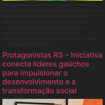
Com certificações de Produto Vegano e Produto
Orgânico, a indústria de alimentos leva lançamentos em
barrinhas de proteína, pastas de amendoim e de
castanha-de-caju, amendoim doce e paçocas A
indústria de alimentos naturais DaColônia leva
formulações diferenciadas que priorizam a
saudabilidade para a ExpoSuper, de 15 a 18 de junho,
em Balneário Camboriú (SC). […]
Protagonistas RS – Iniciativa
conecta líderes gaúchos
para impulsionar o
desenvolvimento e a
transformação social