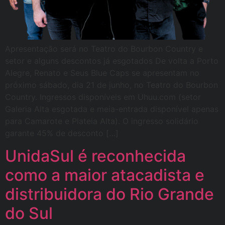
Apresentação será no Teatro do Bourbon Country e
setor e alguns descontos já esgotados De volta a Porto
Alegre, Renato e Seus Blue Caps se apresentam no
próximo sábado, dia 21 de junho, no Teatro do Bourbon
Country. Ingressos disponíveis em Uhuu.com (setor
Galeria Alta esgotada e meia-entrada disponível apenas
para Camarote e Plateia Alta). O ingresso solidário
garante 45% de desconto […]
UnidaSul é reconhecida
como a maior atacadista e
distribuidora do Rio Grande
do Sul