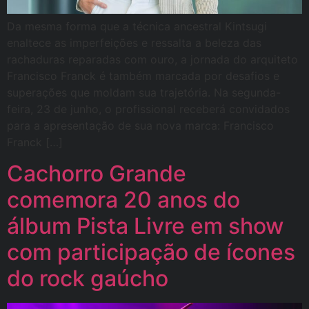
Da mesma forma que a técnica ancestral Kintsugi
enaltece as imperfeições e ressalta a beleza das
rachaduras reparadas com ouro, a jornada do arquiteto
Francisco Franck é também marcada por desafios e
superações que moldam sua trajetória. Na segunda-
feira, 23 de junho, o profissional receberá convidados
para a apresentação de sua nova marca: Francisco
Franck […]
Cachorro Grande
comemora 20 anos do
álbum Pista Livre em show
com participação de ícones
do rock gaúcho