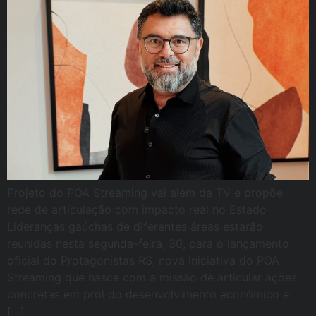
Projeto do POA Streaming vai além da TV e propõe
rede de articulação com impacto real no Estado
Lideranças gaúchas de diferentes áreas estarão
reunidas nesta segunda-feira, 30, para o lançamento
oficial do Protagonistas RS, nova iniciativa do POA
Streaming que nasce com a missão de articular ações
concretas em prol do desenvolvimento econômico e
[…]