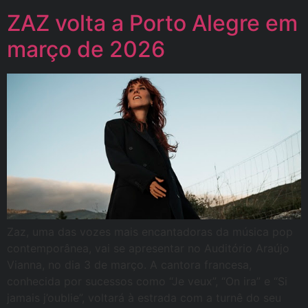
ZAZ volta a Porto Alegre em
março de 2026
Zaz, uma das vozes mais encantadoras da música pop
contemporânea, vai se apresentar no Auditório Araújo
Vianna, no dia 3 de março. A cantora francesa,
conhecida por sucessos como “Je veux”, “On ira” e “Si
jamais j’oublie”, voltará à estrada com a turnê do seu