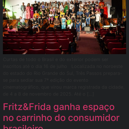
Curtas de todo o Brasil e do exterior podem ser
inscritos até o dia 16 de julho Localizada no noroeste
do estado do Rio Grande do Sul, Três Passos prepara-
se para sediar sua 7ª edição do evento
cinematográfico, que virou marca registrada da cidade,
de 4 a 8 de novembro de 2025. Até o […]
Fritz&Frida ganha espaço
no carrinho do consumidor
brasileiro