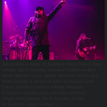
Banda sobe ao palco do Auditório Araújo Vianna neste
sábado, dia 21 de junho, com seus fundadores Beto
Bruno, Marcelo Gross, Gabriel “Boizinho” Azambuja e
Pedro Pelotas, e recebe no palco os amigos Duda
Calvin, Carlinhos Carneiro e Rafael Malenotti
A Cachorro Grande volta a se reunir em Porto
Alegre neste sábado, dia 21 de junho, às 22h,
no Auditório Araújo Vianna, […]