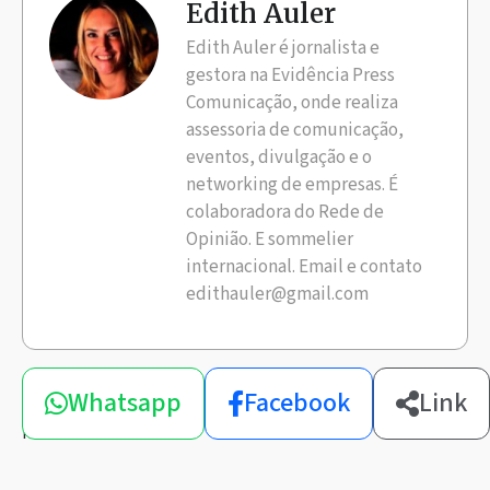
Edith Auler
Edith Auler é jornalista e
gestora na Evidência Press
Comunicação, onde realiza
assessoria de comunicação,
eventos, divulgação e o
networking de empresas. É
colaboradora do Rede de
Opinião. E sommelier
internacional. Email e contato
edithauler@gmail.com
Compartilhe
Whatsapp
Facebook
Link
esta
notícia