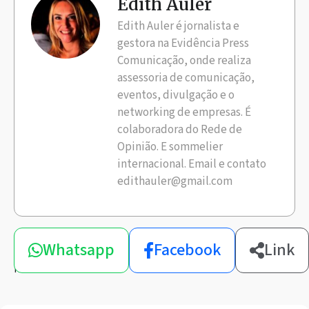
Edith Auler
Edith Auler é jornalista e
gestora na Evidência Press
Comunicação, onde realiza
assessoria de comunicação,
eventos, divulgação e o
networking de empresas. É
colaboradora do Rede de
Opinião. E sommelier
internacional. Email e contato
edithauler@gmail.com
Compartilhe
Whatsapp
Facebook
Link
esta
notícia