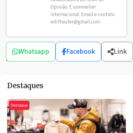
Opinião. E sommelier
internacional. Email e contato
edithauler@gmail.com
Compartilhe
Whatsapp
Facebook
Link
esta
notícia
Destaques