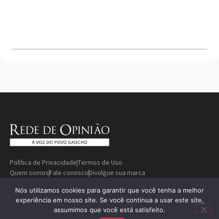
Política de Privacidade
Termos de Uso
Quem somos
Fale conosco
Divulgue sua marca
© Copyright 2000-2026 Rede De
Desenvolvido
Nós utilizamos cookies para garantir que você tenha a melhor
experiência em nosso site. Se você continua a usar este site,
Opinião — A voz do povo gaúcho
por
assumimos que você está satisfeito.