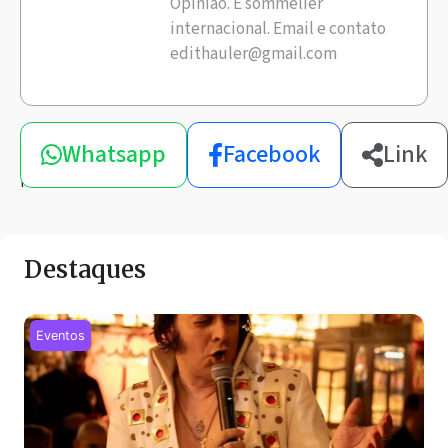
Opinião. E sommelier
internacional. Email e contato
edithauler@gmail.com
Compartilhe
Whatsapp
Facebook
Link
esta
notícia
Destaques