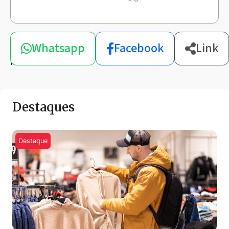
Compartilhe
Whatsapp
Facebook
Link
esta
notícia
Destaques