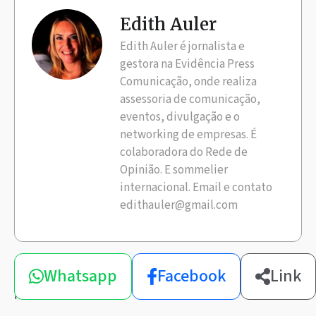
Edith Auler
Edith Auler é jornalista e
gestora na Evidência Press
Comunicação, onde realiza
assessoria de comunicação,
eventos, divulgação e o
networking de empresas. É
colaboradora do Rede de
Opinião. E sommelier
internacional. Email e contato
edithauler@gmail.com
Compartilhe
Whatsapp
Facebook
Link
esta
notícia