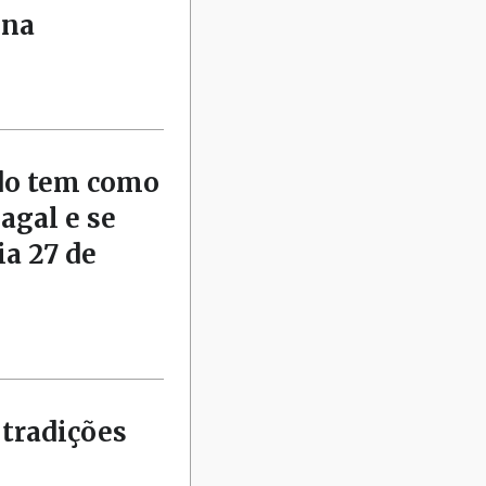
nna
rdo tem como
agal e se
ia 27 de
tradições