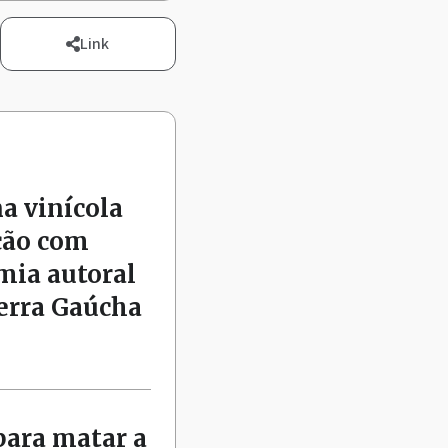
Link
na vinícola
ção com
mia autoral
Serra Gaúcha
para matar a