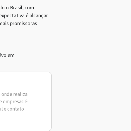
do o Brasil, com
expectativa é alcançar
mais promissoras
êvo em
, onde realiza
e empresas. É
il e contato