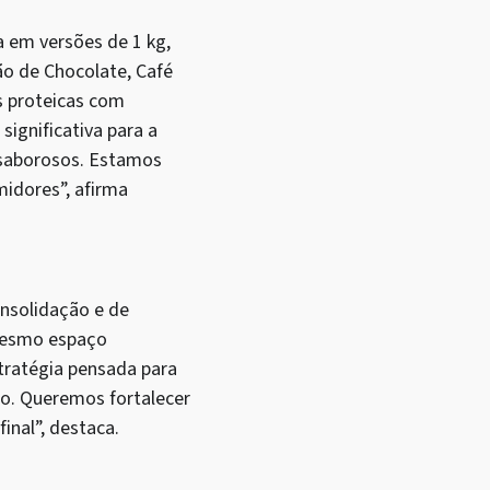
 em versões de 1 kg,
ão de Chocolate, Café
as proteicas com
ignificativa para a
 saborosos. Estamos
midores”, afirma
nsolidação e de
mesmo espaço
tratégia pensada para
ro. Queremos fortalecer
inal”, destaca.