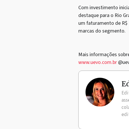
Com investimento inici
destaque para o Rio Gr
um faturamento de R$ 
marcas do segmento.
Mais informações sobr
www.uevo.com.br
@uevo
Ed
Edi
ass
col
edi