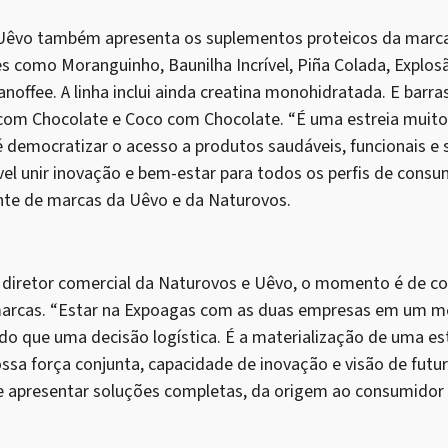
 Uêvo também apresenta os suplementos proteicos da marca
s como Moranguinho, Baunilha Incrível, Piña Colada, Explos
noffee. A linha inclui ainda creatina monohidratada. E barr
m Chocolate e Coco com Chocolate. “É uma estreia muito s
 democratizar o acesso a produtos saudáveis, funcionais e
el unir inovação e bem-estar para todos os perfis de consu
nte de marcas da Uêvo e da Naturovos.
 diretor comercial da Naturovos e Uêvo, o momento é de co
marcas. “Estar na Expoagas com as duas empresas em um 
do que uma decisão logística. É a materialização de uma es
sa força conjunta, capacidade de inovação e visão de futu
e apresentar soluções completas, da origem ao consumidor f