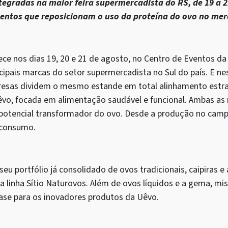
tegradas na maior feira supermercadista do RS, de 19 a 2
entos que reposicionam o uso da proteína do ovo no me
ce nos dias 19, 20 e 21 de agosto, no Centro de Eventos da
ncipais marcas do setor supermercadista no Sul do país. E ne
resas dividem o mesmo estande em total alinhamento estra
Uêvo, focada em alimentação saudável e funcional. Ambas a
potencial transformador do ovo. Desde a produção no camp
 consumo.
eu portfólio já consolidado de ovos tradicionais, caipiras e 
a linha Sítio Naturovos. Além de ovos líquidos e a gema, mis
base para os inovadores produtos da Uêvo.