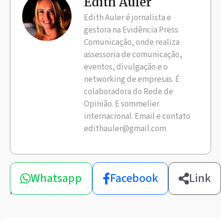
Edith Auler
Edith Auler é jornalista e
gestora na Evidência Press
Comunicação, onde realiza
assessoria de comunicação,
eventos, divulgação e o
networking de empresas. É
colaboradora do Rede de
Opinião. E sommelier
internacional. Email e contato
edithauler@gmail.com
Compartilhe
Whatsapp
Facebook
Link
esta
notícia