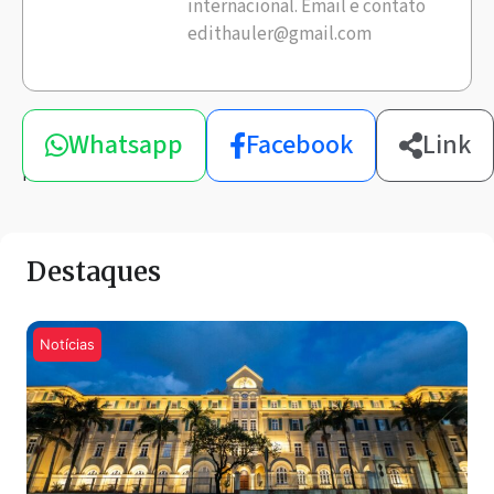
internacional. Email e contato
edithauler@gmail.com
Compartilhe
Whatsapp
Facebook
Link
esta
notícia
Destaques