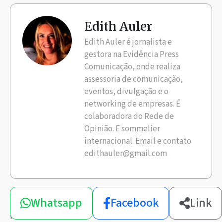
Edith Auler
Edith Auler é jornalista e
gestora na Evidência Press
Comunicação, onde realiza
assessoria de comunicação,
eventos, divulgação e o
networking de empresas. É
colaboradora do Rede de
Opinião. E sommelier
internacional. Email e contato
edithauler@gmail.com
Compartilhe
Whatsapp
Facebook
Link
esta
notícia