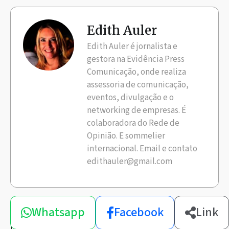
Edith Auler
Edith Auler é jornalista e
gestora na Evidência Press
Comunicação, onde realiza
assessoria de comunicação,
eventos, divulgação e o
networking de empresas. É
colaboradora do Rede de
Opinião. E sommelier
internacional. Email e contato
edithauler@gmail.com
Compartilhe
Whatsapp
Facebook
Link
esta
notícia