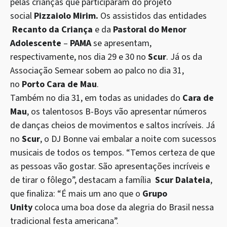
pelas crianças que participaram do projeto
social
Pizzaiolo Mirim.
Os assistidos das entidades
Recanto da Criança
e da
Pastoral do Menor
Adolescente
–
PAMA
se apresentam,
respectivamente, nos dia 29 e 30 no
Scur
. Já os da
Associação Semear sobem ao palco no dia 31,
no
Porto Cara de Mau
.
Também no dia 31, em todas as unidades do
Cara de
Mau
, os talentosos B-Boys vão apresentar números
de danças cheios de movimentos e saltos incríveis. Já
no
Scur
,
o DJ Bonne vai embalar a noite com sucessos
musicais de todos os tempos. “Temos certeza de que
as pessoas vão gostar. São apresentações incríveis e
de tirar o fôlego”, destacam a família
Scur Dalateia
,
que finaliza: “É mais um ano que o
Grupo
Unity
coloca uma boa dose da alegria do Brasil nessa
tradicional festa americana”.