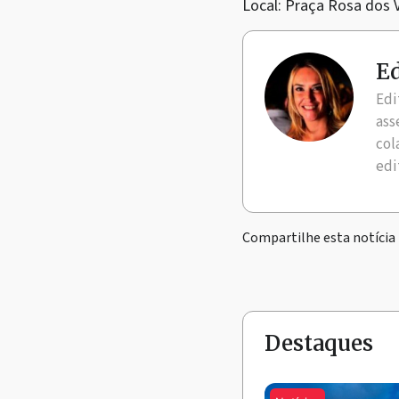
Local: Praça Rosa dos V
Ed
Edi
ass
col
edi
Compartilhe esta notícia
Destaques