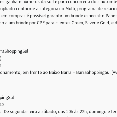
tes ganham números da sorte para concorrer a dois automó
pliado conforme a categoria no Multi, programa de relaci
 em compras é possível garantir um brinde especial: o Panet
do a um brinde por CPF para clientes Green, Silver e Gold, e 
rraShoppingSul
)
h
ionamento, em frente ao Baixo Barra – BarraShoppingSul (Av.
pingSul
/12
: De segunda-feira a sábado, das 10h às 22h, domingo e fer