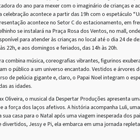
dora do ano para mexer com o imaginário de crianças e ad
 a celebração acontece a partir das 19h com o espetáculo “U
presentação acontece no Setor C do estacionamento, em fre
lhinho se instalará na Praça Rosa dos Ventos, no mall, onde
sponível para atender às crianças no local até o dia 24 de 
 às 22h, e aos domingos e feriados, das 14h às 20h.
a combina música, coreografias vibrantes, figurinos exubera
tam o público a um universo encantado. Vestidos e árvores 
urso de pelúcia gigante e, claro, o Papai Noel integram o es
das as idades.
Max Oliveira, o musical da Despertar Produções apresenta u
e a força dos laços afetivos. A história acompanha Luli, u
ha sua casa para o Natal após uma viagem inesperada dos pai
 divertidos, Jessy e Pi, ela embarca em uma jornada reple