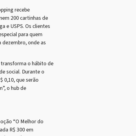
opping recebe
únem 200 cartinhas de
nga e USPS. Os clientes
especial para quem
em dezembro, onde as
transforma o hábito de
e social. Durante o
$ 0,10, que serão
m”, o hub de
omoção “O Melhor do
 cada R$ 300 em