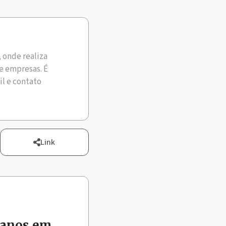
, onde realiza
e empresas. É
il e contato
Link
 anos em