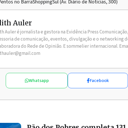
entos no BarraShoppingSul (Av. Diário de Notícias, 300)
ith Auler
th Auler é jornalista e gestora na Evidência Press Comunicação
essoria de comunicação, eventos, divulgação e o networking d
aboradora do Rede de Opinião. E sommelier internacional. Ema
thauler@gmail.com
Whatsapp
Facebook
Pão dos Pobres completa 131