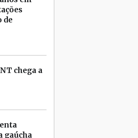
tações
o de
TNT chega a
senta
a gaúcha