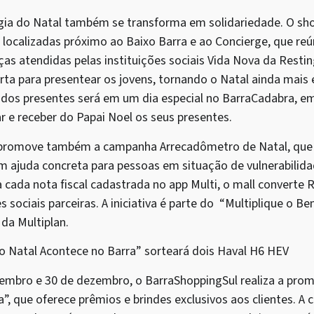
gia do Natal também se transforma em solidariedade. O sh
, localizadas próximo ao Baixo Barra e ao Concierge, que re
nças atendidas pelas instituições sociais Vida Nova da Resti
ta para presentear os jovens, tornando o Natal ainda mais 
a dos presentes será em um dia especial no BarraCadabra, 
r e receber do Papai Noel os seus presentes.
 promove também a campanha Arrecadômetro de Natal, que 
m ajuda concreta para pessoas em situação de vulnerabilidad
cada nota fiscal cadastrada no app Multi, o mall converte R
 sociais parceiras. A iniciativa é parte do “Multiplique o Be
 da Multiplan.
 Natal Acontece no Barra” sorteará dois Haval H6 HEV
vembro e 30 de dezembro, o BarraShoppingSul realiza a pr
”, que oferece prêmios e brindes exclusivos aos clientes. A