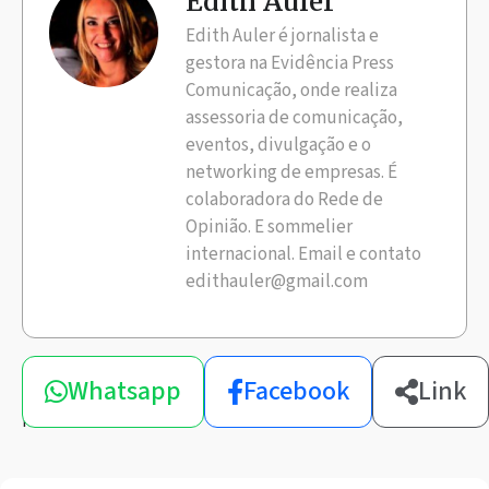
Edith Auler
Edith Auler é jornalista e
gestora na Evidência Press
Comunicação, onde realiza
assessoria de comunicação,
eventos, divulgação e o
networking de empresas. É
colaboradora do Rede de
Opinião. E sommelier
internacional. Email e contato
edithauler@gmail.com
Compartilhe
Whatsapp
Facebook
Link
esta
notícia