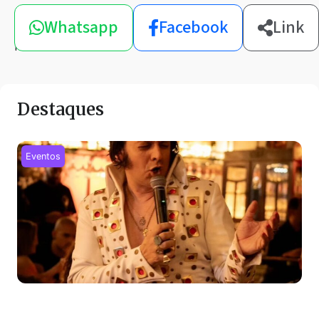
Compartilhe
Whatsapp
Facebook
Link
esta
notícia
Destaques