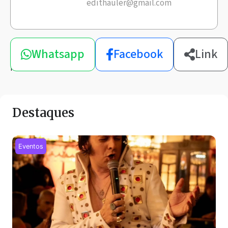
edithauler@gmail.com
Compartilhe
Whatsapp
Facebook
Link
esta
notícia
Destaques