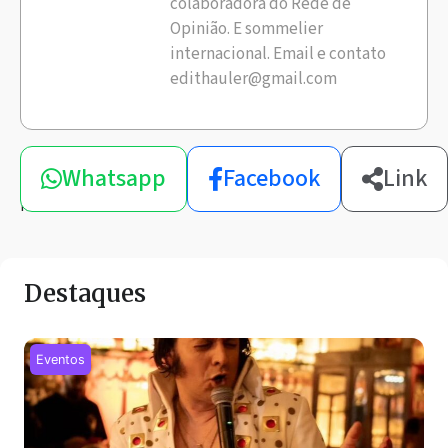
colaboradora do Rede de
Opinião. E sommelier
internacional. Email e contato
edithauler@gmail.com
Compartilhe
Whatsapp
Facebook
Link
esta
notícia
Destaques