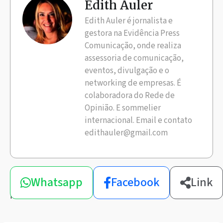
Edith Auler
Edith Auler é jornalista e
gestora na Evidência Press
Comunicação, onde realiza
assessoria de comunicação,
eventos, divulgação e o
networking de empresas. É
colaboradora do Rede de
Opinião. E sommelier
internacional. Email e contato
edithauler@gmail.com
Compartilhe
Whatsapp
Facebook
Link
esta
notícia