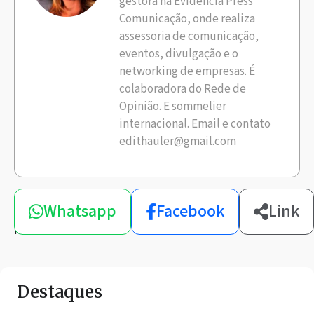
gestora na Evidência Press
Comunicação, onde realiza
assessoria de comunicação,
eventos, divulgação e o
networking de empresas. É
colaboradora do Rede de
Opinião. E sommelier
internacional. Email e contato
edithauler@gmail.com
Compartilhe
Whatsapp
Facebook
Link
esta
notícia
Destaques