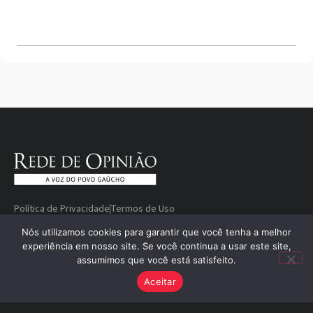
Política de Privacidade
Termos de Uso
Quem somos
Fale conosco
Divulgue sua marca
Nós utilizamos cookies para garantir que você tenha a melhor
© Copyright 2000-2026 Rede De
Desenvolvido
experiência em nosso site. Se você continua a usar este site,
assumimos que você está satisfeito.
Opinião — A voz do povo gaúcho
por
Aceitar