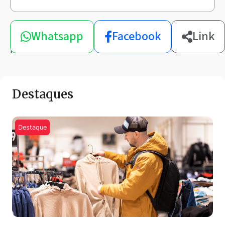
Compartilhe
Whatsapp
Facebook
Link
esta
notícia
Destaques