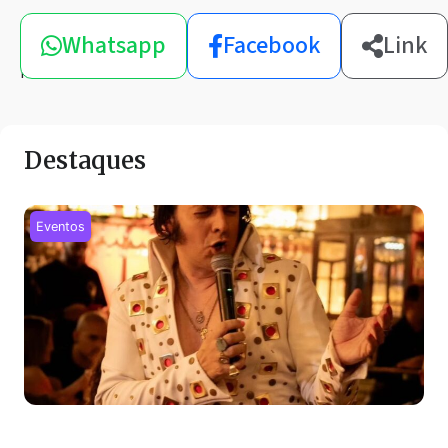
Compartilhe
Whatsapp
Facebook
Link
esta
notícia
Destaques