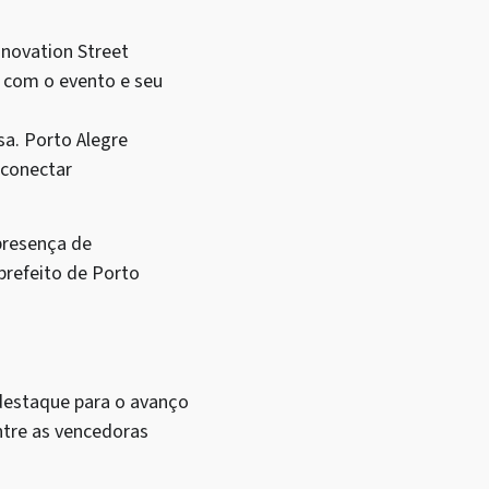
nnovation Street
o com o evento e seu
a. Porto Alegre
 conectar
presença de
prefeito de Porto
destaque para o avanço
ntre as vencedoras