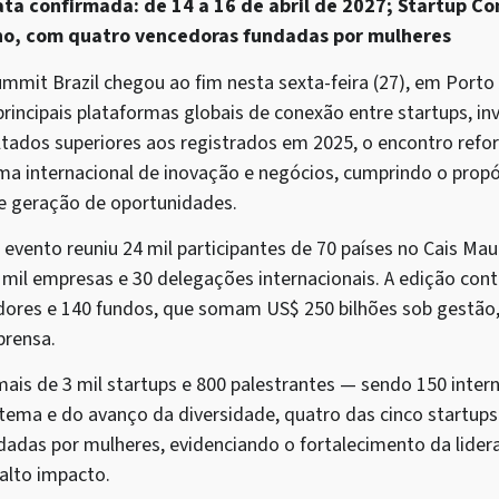
ta confirmada: de 14 a 16 de abril de 2027; Startup C
no, com quatro vencedoras fundadas por mulheres
mmit Brazil chegou ao fim nesta sexta-feira (27), em Porto
incipais plataformas globais de conexão entre startups, in
tados superiores aos registrados em 2025, o encontro refor
ma internacional de inovação e negócios, cumprindo o propó
e geração de oportunidades.
o evento reuniu 24 mil participantes de 70 países no Cais Mau
 mil empresas e 30 delegações internacionais. A edição con
idores e 140 fundos, que somam US$ 250 bilhões sob gestão
prensa.
ais de 3 mil startups e 800 palestrantes — sendo 150 inter
tema e do avanço da diversidade, quatro das cinco startup
adas por mulheres, evidenciando o fortalecimento da lider
lto impacto.