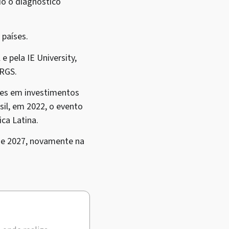
do o diagnóstico
 países.
 pela IE University,
ERGS.
ões em investimentos
il, em 2022, o evento
ca Latina.
 de 2027, novamente na