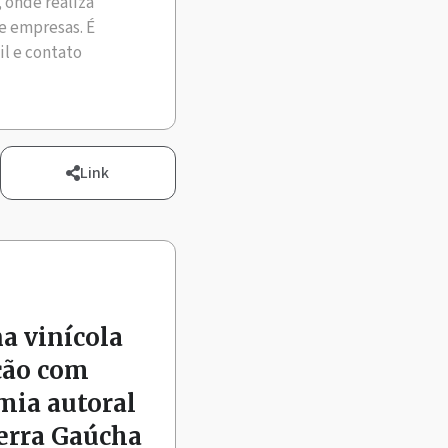
, onde realiza
e empresas. É
il e contato
Link
na vinícola
ção com
mia autoral
Serra Gaúcha