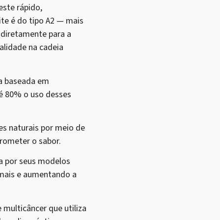
este rápido,
ite é do tipo A2 — mais
e diretamente para a
alidade na cadeia
ia baseada em
té 80% o uso desses
es naturais por meio de
prometer o sabor.
da por seus modelos
imais e aumentando a
multicâncer que utiliza