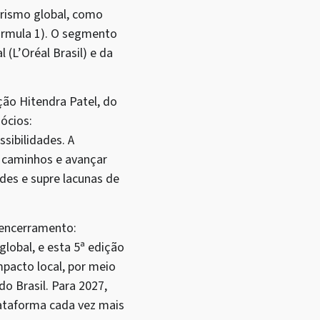
rismo global, como
órmula 1). O segmento
(L’Oréal Brasil) e da
ão Hitendra Patel, do
gócios:
sibilidades. A
ar caminhos e avançar
des e supre lacunas de
 encerramento:
lobal, e esta 5ª edição
acto local, por meio
o Brasil. Para 2027,
ataforma cada vez mais