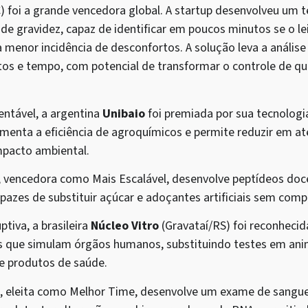
 foi a grande vencedora global. A startup desenvolveu um t
e gravidez, capaz de identificar em poucos minutos se o le
a menor incidência de desconfortos. A solução leva a anális
tos e tempo, com potencial de transformar o controle de qu
entável, a argentina
Unibaio
foi premiada por sua tecnolog
menta a eficiência de agroquímicos e permite reduzir em a
pacto ambiental.
, vencedora como Mais Escalável, desenvolve peptídeos doc
 capazes de substituir açúcar e adoçantes artificiais sem com
tiva, a brasileira
Núcleo Vitro
(Gravataí/RS) foi reconheci
os que simulam órgãos humanos, substituindo testes em an
de produtos de saúde.
, eleita como Melhor Time, desenvolve um exame de sangue 