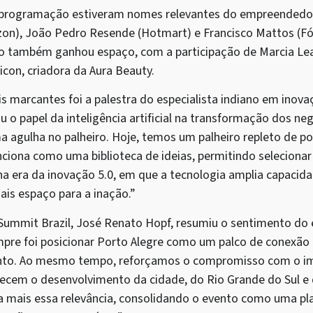
 programação estiveram nomes relevantes do empreendedo
zon), João Pedro Resende (Hotmart) e Francisco Mattos (F
o também ganhou espaço, com a participação de Marcia Leal 
on, criadora da Aura Beauty.
arcantes foi a palestra do especialista indiano em inovaç
u o papel da inteligência artificial na transformação dos ne
 agulha no palheiro. Hoje, temos um palheiro repleto de pos
 funciona como uma biblioteca de ideias, permitindo selecion
a era da inovação 5.0, em que a tecnologia amplia capacida
is espaço para a inação.”
Summit Brazil, José Renato Hopf, resumiu o sentimento do
pre foi posicionar Porto Alegre como um palco de conexão g
to. Ao mesmo tempo, reforçamos o compromisso com o imp
alecem o desenvolvimento da cidade, do Rio Grande do Sul e d
 mais essa relevância, consolidando o evento como uma pl