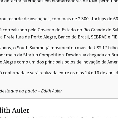
 para detectar alterações em biomarcadores de RNA, permitin
rou recorde de inscrições, com mais de 2.300 startups de 66
 correalizado pelo Governo do Estado do Rio Grande do Sul e
a Prefeitura de Porto Alegre, Banco do Brasil, SEBRAE e FI
4 anos, o South Summit já movimentou mais de US$ 17 bilh
por meio da Startup Competition. Desde sua chegada ao Bras
 Alegre como um dos principais polos de inovação da Améri
á confirmada e será realizada entre os dias 14 e 16 de abril
estaque na pauta – Edith Auler
ith Auler