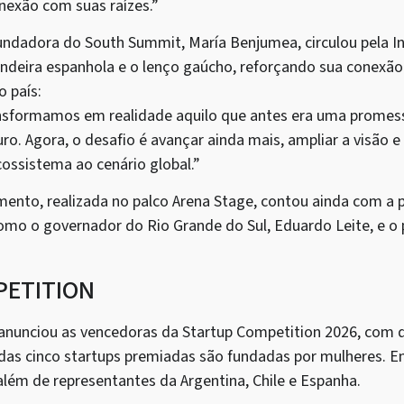
nexão com suas raízes.”
fundadora do South Summit, María Benjumea, circulou pela I
andeira espanhola e o lenço gaúcho, reforçando sua conexã
 país:
nsformamos em realidade aquilo que antes era uma promess
o. Agora, o desafio é avançar ainda mais, ampliar a visão e
cossistema ao cenário global.”
mento, realizada no palco Arena Stage, contou ainda com a 
como o governador do Rio Grande do Sul, Eduardo Leite, e o 
PETITION
anunciou as vencedoras da Startup Competition 2026, com 
 das cinco startups premiadas são fundadas por mulheres. E
 além de representantes da Argentina, Chile e Espanha.