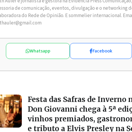
th Auler é jornalista e gestora na Evidência Press Comunicação
essoria de comunicação, eventos, divulgação e o networking d
aboradora do Rede de Opinião. E sommelier internacional. Ema
thauler@gmail.com
Whatsapp
Facebook
Festa das Safras de Inverno 
Don Giovanni chega à 5ª edi
vinhos premiados, gastrono
e tributo a Elvis Presley na 