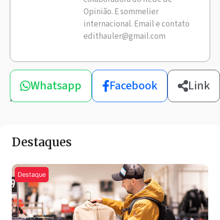
Opinião. E sommelier
internacional. Email e contato
edithauler@gmail.com
Compartilhe
Whatsapp
Facebook
Link
esta
notícia
Destaques