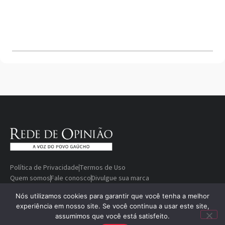
Política de Privacidade
Termos de Uso
Quem somos
Fale conosco
Divulgue sua marca
© Copyright 2000-2026 Rede De
Desenvolvido
Nós utilizamos cookies para garantir que você tenha a melhor
experiência em nosso site. Se você continua a usar este site,
Opinião — A voz do povo gaúcho
por
assumimos que você está satisfeito.