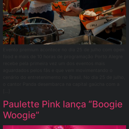
Evento premium acontece no dia 25 de julho com open
food e mais de 10 horas de programação Porto Alegre
recebe pela primeira vez um dos eventos mais
aguardados pelos fãs e que vem movimentando o
cenário do entretenimento no Brasil. No dia 25 de julho,
o cantor Panda desembarca na capital gaúcha com a
[…]
Paulette Pink lança “Boogie
Woogie”