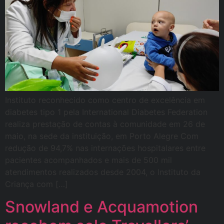
Instituto reconhecido como centro de excelência em
diabetes tipo 1 pela International Diabetes Federation
realiza prestação de contas à comunidade em 26 de
maio, na sede da instituição, em Porto Alegre Com
redução de 94,7% nas internações hospitalares entre
pacientes acompanhados e mais de 500 mil
atendimentos realizados desde 2004, o Instituto da
Criança com […]
Snowland e Acquamotion