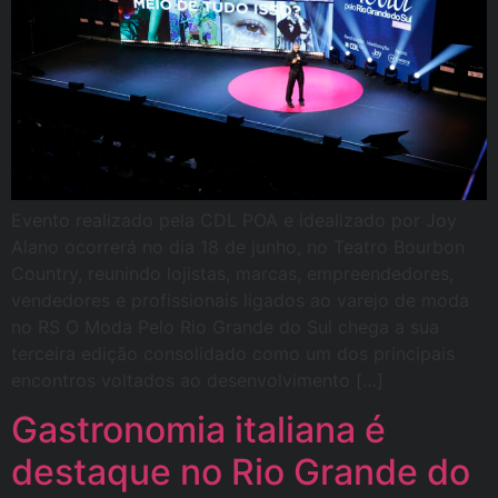
Evento realizado pela CDL POA e idealizado por Joy
Alano ocorrerá no dia 18 de junho, no Teatro Bourbon
Country, reunindo lojistas, marcas, empreendedores,
vendedores e profissionais ligados ao varejo de moda
no RS O Moda Pelo Rio Grande do Sul chega a sua
terceira edição consolidado como um dos principais
encontros voltados ao desenvolvimento […]
Gastronomia italiana é
destaque no Rio Grande do