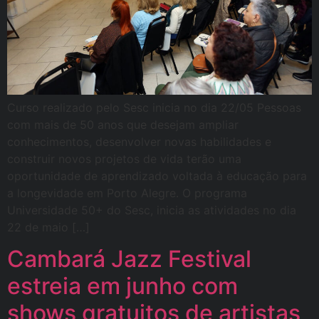
Curso realizado pelo Sesc inicia no dia 22/05 Pessoas
com mais de 50 anos que desejam ampliar
conhecimentos, desenvolver novas habilidades e
construir novos projetos de vida terão uma
oportunidade de aprendizado voltada à educação para
a longevidade em Porto Alegre. O programa
Universidade 50+ do Sesc, inicia as atividades no dia
22 de maio […]
Cambará Jazz Festival
estreia em junho com
shows gratuitos de artistas