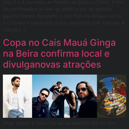
dias 5 e 6, em meio ao feriado de Corpus Christi. Entre
os confirmados no line-up estão o trio do gaiteiro
gaúcho Renato Borghetti, o duo francês NoSax NoClar
e o cantor e guitarrista norte-americano Kirk Fletcher A
cidade […]
Copa no Cais Mauá Ginga
na Beira confirma local e
divulganovas atrações
Silva, Lagum e Syon Trio se apresentam em um dos