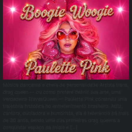
Música dançante e cheia de personalidade Artista trans,
drag queen — ou como prefere definir sua arte, uma
verdadeira TravesQueen — Paulette Pink construiu uma
trajetória histórica no entretenimento brasileiro. Atriz,
cantora, dubladora e humorista, ela é referência há mais
de 30 anos, sendo uma das primeiras drag queens a
conquistar espaço na mídia e […]