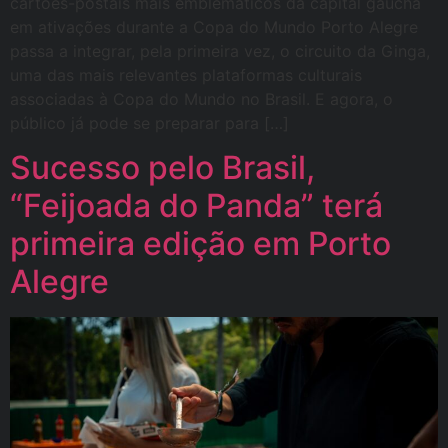
cartões-postais mais emblemáticos da capital gaúcha
em ativações durante a Copa do Mundo Porto Alegre
passa a integrar, pela primeira vez, o circuito da Ginga,
uma das mais relevantes plataformas culturais
associadas à Copa do Mundo no Brasil. E agora, o
público já pode se preparar para […]
Sucesso pelo Brasil,
“Feijoada do Panda” terá
primeira edição em Porto
Alegre