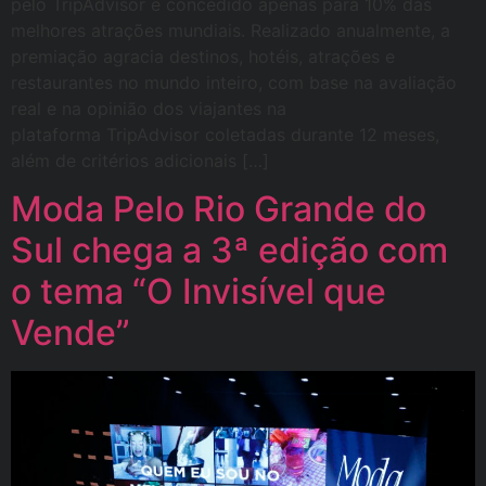
pelo TripAdvisor e concedido apenas para 10% das
melhores atrações mundiais. Realizado anualmente, a
premiação agracia destinos, hotéis, atrações e
restaurantes no mundo inteiro, com base na avaliação
real e na opinião dos viajantes na
plataforma TripAdvisor coletadas durante 12 meses,
além de critérios adicionais […]
Moda Pelo Rio Grande do
Sul chega a 3ª edição com
o tema “O Invisível que
Vende”