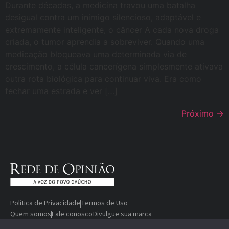
Durante décadas, a medicina travou uma batalha
desigual contra um inimigo silencioso, adaptável e
extremamente inteligente, o câncer A cada nova droga
criada, o tumor aprendia a sobreviver. Quando uma
medicação bloqueava uma determinada via de
crescimento, a célula cancerígena simplesmente ativava
outra rota biológica para continuar viva. Era como
fechar uma estrada e ver […]
Próximo
→
Política de Privacidade
Termos de Uso
Quem somos
Fale conosco
Divulgue sua marca