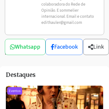
colaboradora do Rede de
Opinião. E sommelier
internacional. Email e contato
edithauler@gmail.com
Compartilhe
Whatsapp
Facebook
Link
esta
notícia
Destaques