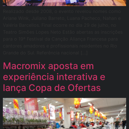
Realizado desde 2008, o evento revelou nomes como
Ariane Wink, Juliano Barreto, Luana Pacheco, Nahan e
Valéria Barcellos. Final ocorre no dia 29 de julho, no
Teatro Simões Lopes Neto Estão abertas as inscrições
para o 19º Festival da Canção Aliança Francesa para
cantores amadores e profissionais residentes no Rio
Grande do Sul. Referência nacional […]
Macromix aposta em
experiência interativa e
lança Copa de Ofertas