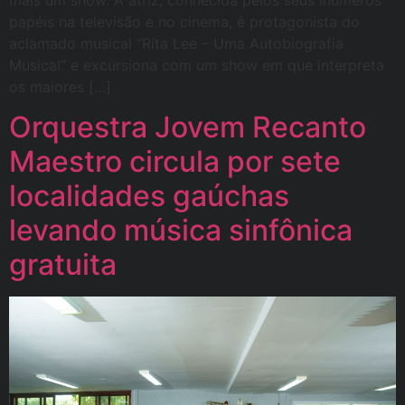
papéis na televisão e no cinema, é protagonista do
aclamado musical “Rita Lee – Uma Autobiografia
Musical” e excursiona com um show em que interpreta
os maiores […]
Orquestra Jovem Recanto
Maestro circula por sete
localidades gaúchas
levando música sinfônica
gratuita