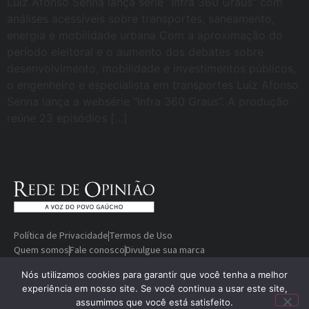
Luiz Afonso Senna lança série “Infra 360 Graus” com
análises acessíveis sobre transportes, saneamento,
energia e mobilidade urbana Com a aproximação do
período eleitoral e o aumento dos debates sobre
desenvolvimento, mobilidade e investimentos públicos,
o engenheiro e especialista em transportes Luiz Afonso
Senna lança a websérie “Infra 360 Graus”. A produção
reúne 23 episódios […]
Política de Privacidade
Termos de Uso
Quem somos
Fale conosco
Divulgue sua marca
© Copyright 2000-2026 Rede De
Desenvolvido
Nós utilizamos cookies para garantir que você tenha a melhor
experiência em nosso site. Se você continua a usar este site,
Opinião — A voz do povo gaúcho
por
assumimos que você está satisfeito.