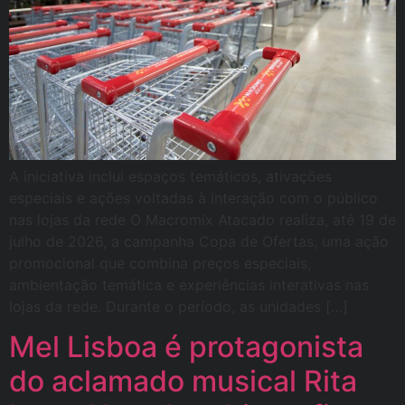
A iniciativa inclui espaços temáticos, ativações
especiais e ações voltadas à interação com o público
nas lojas da rede O Macromix Atacado realiza, até 19 de
julho de 2026, a campanha Copa de Ofertas, uma ação
promocional que combina preços especiais,
ambientação temática e experiências interativas nas
lojas da rede. Durante o período, as unidades […]
Mel Lisboa é protagonista
do aclamado musical Rita