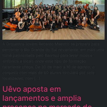
A Orquestra Jovem Recanto Maestro se prepara para
percorrer o Rio Grande do Sul novamente, em mais uma
turnê patrocinada pelo Banrisul para levar música
sinfônica a locais onde esse tipo de formação
raramente chega. De 30 de maio a 16 de agosto, o
conjunto com mais de 60 alunos circulará por sete
localidades, com […]
Uêvo aposta em
lançamentos e amplia