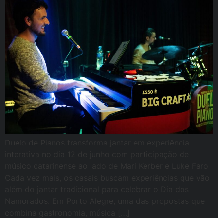
Duelo de Pianos transforma jantar em experiência
interativa no dia 12 de junho com participação de
músico catarinense ao lado de Mari Kerber e Luke Faro
Cada vez mais, os casais buscam experiências que vão
além do jantar tradicional para celebrar o Dia dos
Namorados. Em Porto Alegre, uma das propostas que
combina gastronomia, música […]