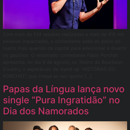
Com mais de 514 sessões realizadas e mais de 415 mil
pessoas impactadas, o comediante sobe ao palco do
teatro mais querido da capital para emocionar e divertir
os gaúchos O renomado comediante Fábio Porchat
apresenta, no dia 9 de agosto, no Teatro do Bourboun
Country, o espetáculo de stand-up “HISTÓRIAS DO
PORCHAT”, que chega ao seu quinto […]
Papas da Língua lança novo
single “Pura Ingratidão” no
Dia dos Namorados