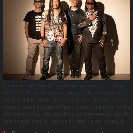
A caminho dos 100 shows desde o retorno aos palcos
em 2023, Papas da Língua lança, no dia 12 de junho de
2026, o single inédito “Pura Ingratidão”. A nova música
chega a todas as plataformas digitais justamente no Dia
dos Namorados, data escolhida para apresentar aos fãs
uma canção inédita. Com uma trajetória marcada […]