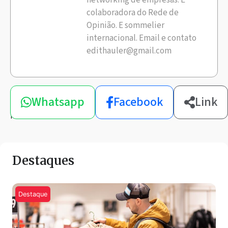
networking de empresas. É
colaboradora do Rede de
Opinião. E sommelier
internacional. Email e contato
edithauler@gmail.com
Compartilhe
Whatsapp
Facebook
Link
esta
notícia
Destaques