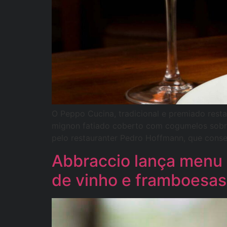
O Peppo Cucina, tradicional e premiado resta
mignon fatiado coberto com cogumelos sobr
pelo restauranter Pedro Hoffmann, que conse
Abbraccio lança menu 
de vinho e framboesas 