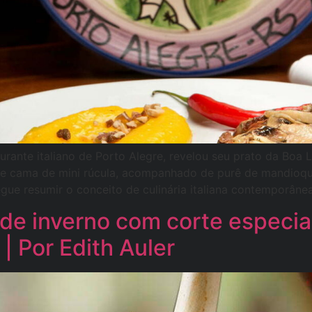
urante italiano de Porto Alegre, revelou seu prato da Boa 
e cama de mini rúcula, acompanhado de purê de mandioq
gue resumir o conceito de culinária italiana contemporâne
de inverno com corte especial
| Por Edith Auler