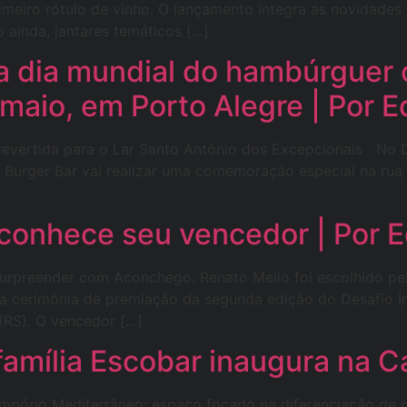
rimeiro rótulo de vinho. O lançamento integra as novidade
 ainda, jantares temáticos […]
 dia mundial do hambúrguer 
maio, em Porto Alegre | Por E
 revertida para o Lar Santo Antônio dos Excepcionais N
 Burger Bar vai realizar uma comemoração especial na ru
conhece seu vencedor | Por E
urpreender com Aconchego. Renato Mello foi escolhido pel
 a cerimônia de premiação da segunda edição do Desafio Im
(RS). O vencedor […]
amília Escobar inaugura na Cap
 Empório Mediterrâneo: espaço focado na diferenciação de 