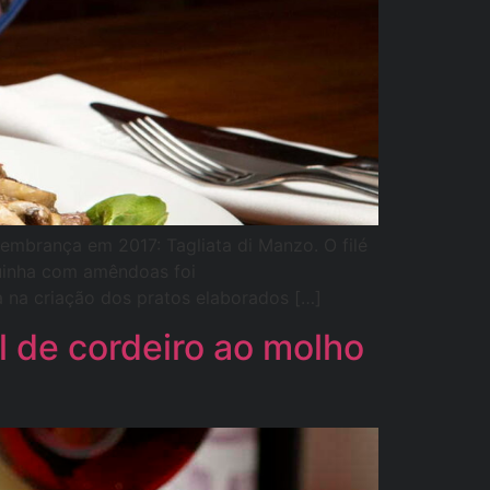
Lembrança em 2017: Tagliata di Manzo. O filé
uinha com amêndoas foi
a na criação dos pratos elaborados […]
 de cordeiro ao molho